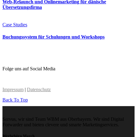
Web-Relaunch und Onlinemarketing für dänische
Übersetzungsfirma
Case Studies
Buchungssystem für Schulungen und Workshops
Folge uns auf Social Media
Impressum
|
Datenschutz
Back To Top
Servus, wir sind Team WBM aus Oberbayern. Wir sind Digital
Forwarder und bieten clevere und smarte Marketingservices.
Werbebüro March