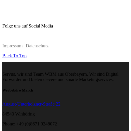
Folge uns auf Social Media
Impressum
|
Datenschutz
Back To Top
Servus, wir sind Team WBM aus Oberbayern. Wir sind Digital
Forwarder und bieten clevere und smarte Marketingservices.
Werbebüro March
August-Unterholzner-Straße 22
84543 Winhöring
Phone: +49 (0)8671 9248072