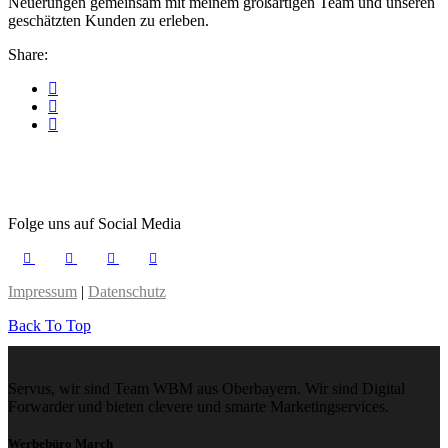
Neuerungen gemeinsam mit meinem großartigen Team und unseren
geschätzten Kunden zu erleben.
Share:
Folge uns auf Social Media
Impressum
|
Datenschutz
Back To Top
Servus, wir sind Team WBM aus Oberbayern. Wir sind Digital
Forwarder und bieten clevere und smarte Marketingservices.
Werbebüro March